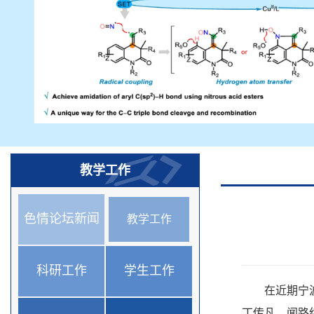
教学工作
色情论坛新闻
教学工作
科研工作
学生工作
在近期宁
丁传凡、闻路