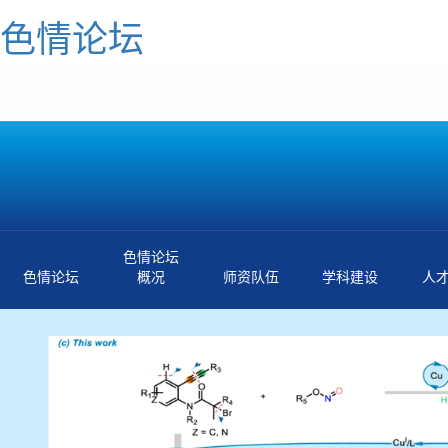
色情论坛
色情论坛
色情论坛
概况
师资队伍
学科建设
人