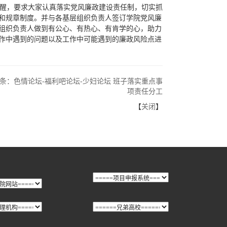
醒，要求大家认真落实党风廉政建设责任制，切实抓
和规章制度。并与各基层组织负责人签订学院党风廉
组织负责人做到有公心、有热心、有肯学的心，助力
作中遇到的问题以及工作中可能遇到的廉政风险点进
条：
色情论坛-福利吧论坛-少妇论坛 班子落实重点事
项责任分工
【
关闭
】