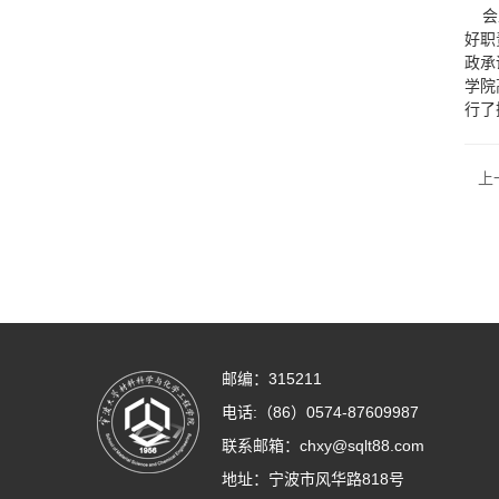
会上
好职
政承
学院
行了
上
邮编：315211
电话:（86）0574-87609987
联系邮箱：
chxy@sqlt88.com
地址：宁波市风华路818号