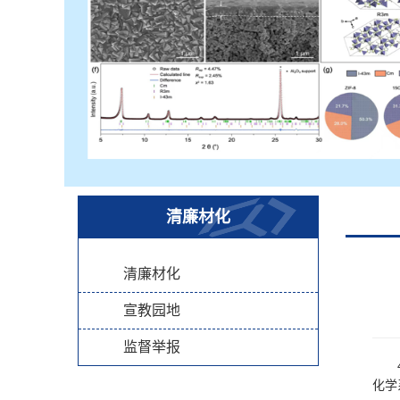
清廉材化
清廉材化
宣教园地
监督举报
化学